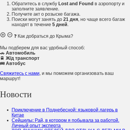
Обратитесь в службу
Lost and Found
в аэропорту и
заполните заявление.
Получите акт о розыске багажа.
Поиски могут занять до
21 дня
, но чаще всего багаж
находят в течение
5 дней
.
❓ Как добраться до Крыма?
Мы подберем для вас удобный способ:
🚗
Автомобиль
🚆
Ж/д транспорт
🚌
Автобус
Свяжитесь с нами
, и мы поможем организовать ваш
маршрут!
Новости
Приключение в Поднебесной: языковой лагерь в
Китае
Сейшелы: Рай, в котором я побывала за работой.
Личный опыт эксперта