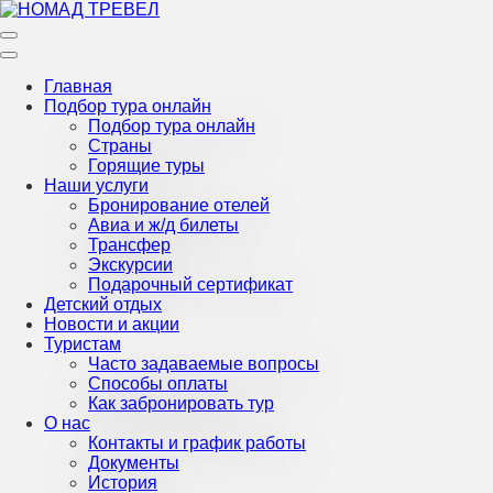
Перейти
к
НОМАД ТРЕВЕЛ
Турагентство Крыма
содержимому
Главная
Подбор тура онлайн
Подбор тура онлайн
Страны
Горящие туры
Наши услуги
Бронирование отелей
Авиа и ж/д билеты
Трансфер
Экскурсии
Подарочный сертификат
Детский отдых
Новости и акции
Туристам
Часто задаваемые вопросы
Способы оплаты
Как забронировать тур
О нас
Контакты и график работы
Документы
История